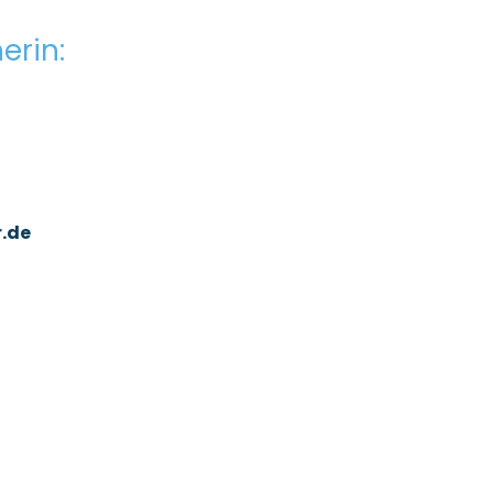
erin:
de​