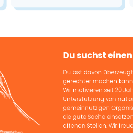
Du suchst einen
Du bist davon überzeugt,
gerechter machen kannst
Wir motivieren seit 20 
Unterstützung von natio
gemeinnützigen Organis
die gute Sache einsetze
offenen Stellen. Wir freu