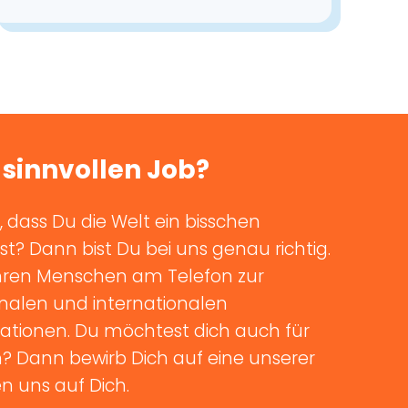
 sinnvollen Job?
 dass Du die Welt ein bisschen
? Dann bist Du bei uns genau richtig.
Jahren Menschen am Telefon zur
nalen und internationalen
ationen. Du möchtest dich auch für
n? Dann bewirb Dich auf eine unserer
en uns auf Dich.